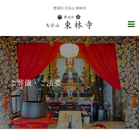
曹洞宗 天宗山 東林寺
ご葬儀・ご法要