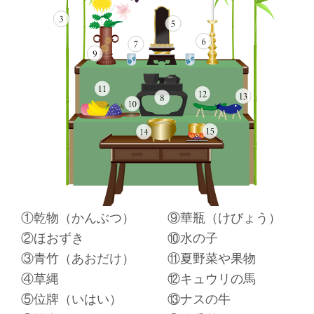
①乾物（かんぶつ）
⑨華瓶（けびょう）
②ほおずき
⑩水の子
③青竹（あおだけ）
⑪夏野菜や果物
④草縄
⑫キュウリの馬
⑤位牌（いはい）
⑬ナスの牛