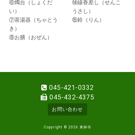
⑥燭台（しょくだ
⑭線香差し（せんこ
い）
うさし）
⑦茶湯器（ちゃとう
⑮鈴（りん）
き）
⑧お膳（おぜん）
045-421-0332
045-432-4375
お問い合わせ
Copyright © 2026 東林寺