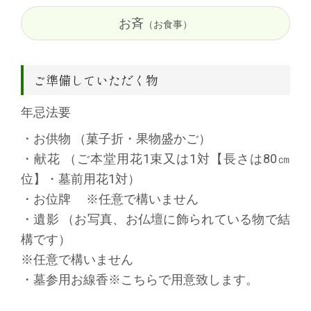
お斉
（お食事）
ご準備していただく物
年忌法要
・お供物 （菓子折・果物盛かご）
・献花 （ご本堂用花1束又は1対【長さは80㎝
位】・墓前用花1対）
・お位牌 ※任意で構いません
・遺影 （お写真、お仏壇に飾られている物で結
構です）
※任意で構いません
・墓参用お線香※こちらで用意致します。