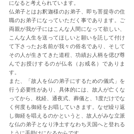
になると考えられています。
仏弟子とはお釈迦様のお弟子、即ち菩提寺の住
職のお弟子になっていただく事であります。ご
両親が我が子にはこんな人間になって欲しい、
こんな人生を送ってほしいと願いを託して付け
て下さったお名前が我々の俗名であり、そして
その人が生きてきた道程、功績お人柄を偲び尊
んでお授けするのが仏名（お戒名）でありま
す。
また、「故人を仏の弟子にするための儀式」を
行う必要性があり、具体的には、故人が亡くな
ってから、枕経、通夜式、葬儀と、1度だけでな
く何度も御経をお唱していきます。なぜ繰り返
し御経を唱えるのかというと、故人がみな立派
な仏の弟子となり浄土すなわち天国へと登れる
ように手助けになるからです。